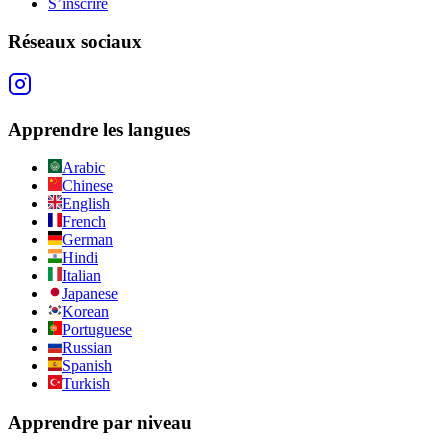
S’inscrire
Réseaux sociaux
Apprendre les langues
Arabic
Chinese
English
French
German
Hindi
Italian
Japanese
Korean
Portuguese
Russian
Spanish
Turkish
Apprendre par niveau