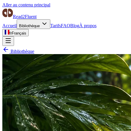
Aller au contenu principal
Read2Fluent
Accueil
Tarifs
FAQ
Blog
À propos
Bibliothèque
fr
Français
Bibliothèque