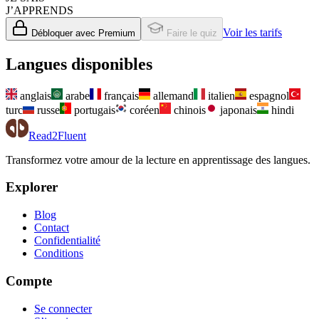
J’APPRENDS
Voir les tarifs
Débloquer avec Premium
Faire le quiz
Langues disponibles
anglais
arabe
français
allemand
italien
espagnol
turc
russe
portugais
coréen
chinois
japonais
hindi
Read2Fluent
Transformez votre amour de la lecture en apprentissage des langues.
Explorer
Blog
Contact
Confidentialité
Conditions
Compte
Se connecter