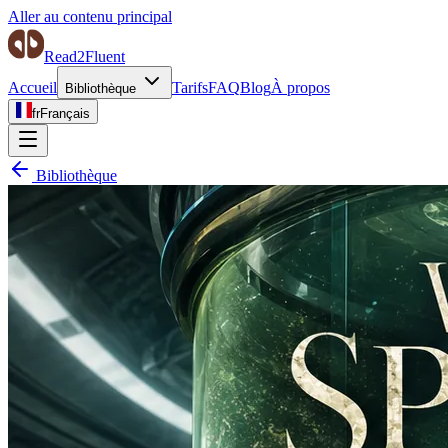
Aller au contenu principal
Read2Fluent
Accueil
Tarifs
FAQ
Blog
À propos
Bibliothèque
fr
Français
Bibliothèque