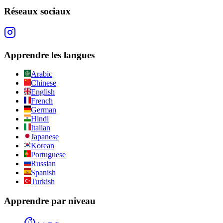
Réseaux sociaux
Apprendre les langues
Arabic
Chinese
English
French
German
Hindi
Italian
Japanese
Korean
Portuguese
Russian
Spanish
Turkish
Apprendre par niveau