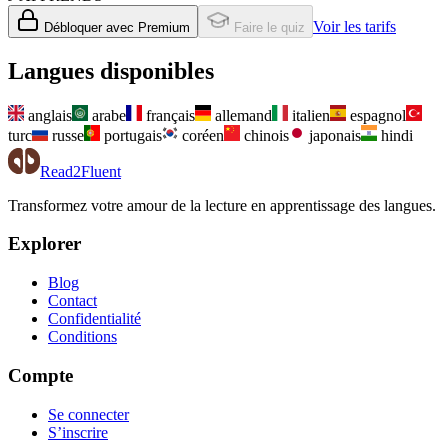
Voir les tarifs
Débloquer avec Premium
Faire le quiz
Langues disponibles
anglais
arabe
français
allemand
italien
espagnol
turc
russe
portugais
coréen
chinois
japonais
hindi
Read2Fluent
Transformez votre amour de la lecture en apprentissage des langues.
Explorer
Blog
Contact
Confidentialité
Conditions
Compte
Se connecter
S’inscrire