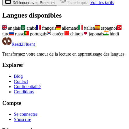
Voir les tarifs
Débloquer avec Premium
Faire le quiz
Langues disponibles
anglais
arabe
français
allemand
italien
espagnol
turc
russe
portugais
coréen
chinois
japonais
hindi
Read2Fluent
Transformez votre amour de la lecture en apprentissage des langues.
Explorer
Blog
Contact
Confidentialité
Conditions
Compte
Se connecter
S’inscrire