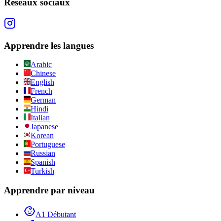
Réseaux sociaux
Apprendre les langues
Arabic
Chinese
English
French
German
Hindi
Italian
Japanese
Korean
Portuguese
Russian
Spanish
Turkish
Apprendre par niveau
A1 Débutant