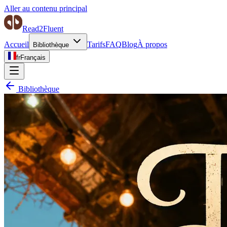
Aller au contenu principal
Read2Fluent
Accueil
Tarifs
FAQ
Blog
À propos
Bibliothèque
fr
Français
Bibliothèque