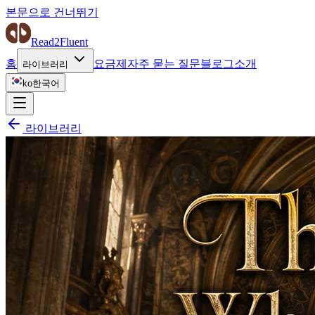
본문으로 건너뛰기
Read2Fluent
홈
요금제
자주 묻는 질문
블로그
소개
라이브러리
ko
한국어
라이브러리