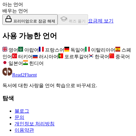
아는 언어
배우는 언어
요금제 보기
프리미엄으로 잠금 해제
퀴즈 풀기
사용 가능한 언어
영어
아랍어
프랑스어
독일어
이탈리아어
스페
인어
터키어
러시아어
포르투갈어
한국어
중국어
일본어
힌디어
Read2Fluent
독서에 대한 사랑을 언어 학습으로 바꾸세요.
탐색
블로그
문의
개인정보 처리방침
이용약관