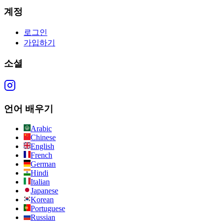
계정
로그인
가입하기
소셜
언어 배우기
Arabic
Chinese
English
French
German
Hindi
Italian
Japanese
Korean
Portuguese
Russian