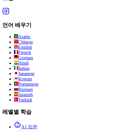
언어 배우기
Arabic
Chinese
English
French
German
Hindi
Italian
Japanese
Korean
Portuguese
Russian
Spanish
Turkish
레벨별 학습
A1 입문