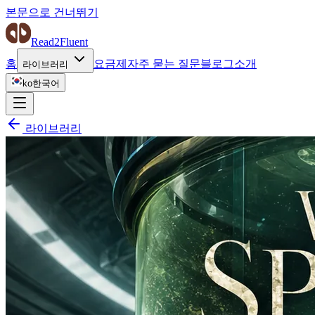
본문으로 건너뛰기
Read2Fluent
홈
요금제
자주 묻는 질문
블로그
소개
라이브러리
ko
한국어
라이브러리