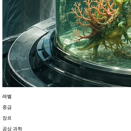
레벨
중급
장르
공상 과학