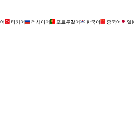
어
터키어
러시아어
포르투갈어
한국어
중국어
일