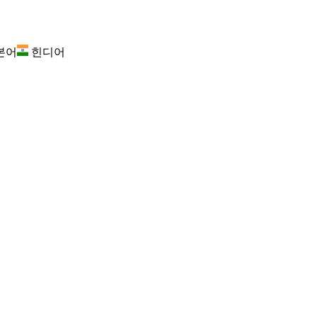
본어
힌디어