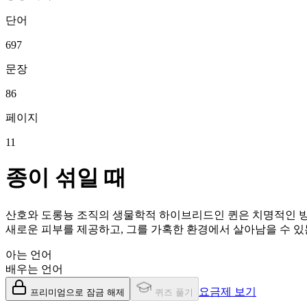
단어
697
문장
86
페이지
11
종이 섞일 때
산호와 도롱뇽 조직의 생물학적 하이브리드인 퀸은 치명적인 방
새로운 피부를 제공하고, 그를 가혹한 환경에서 살아남을 수 
아는 언어
배우는 언어
요금제 보기
프리미엄으로 잠금 해제
퀴즈 풀기