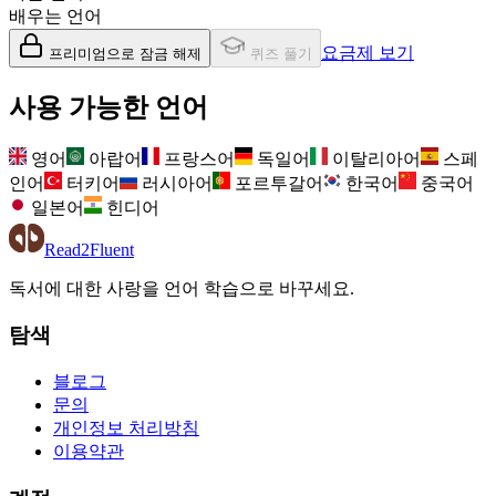
배우는 언어
요금제 보기
프리미엄으로 잠금 해제
퀴즈 풀기
사용 가능한 언어
영어
아랍어
프랑스어
독일어
이탈리아어
스페
인어
터키어
러시아어
포르투갈어
한국어
중국어
일본어
힌디어
Read2Fluent
독서에 대한 사랑을 언어 학습으로 바꾸세요.
탐색
블로그
문의
개인정보 처리방침
이용약관