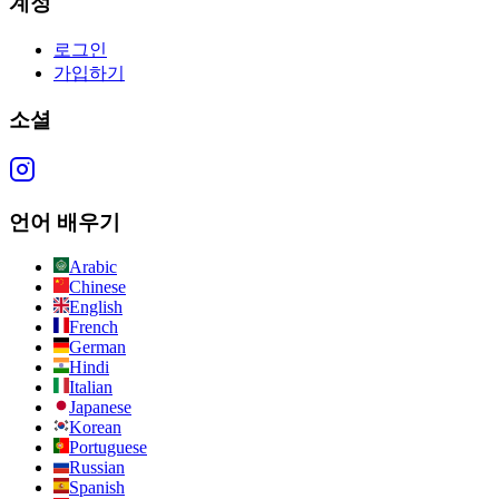
계정
로그인
가입하기
소셜
언어 배우기
Arabic
Chinese
English
French
German
Hindi
Italian
Japanese
Korean
Portuguese
Russian
Spanish