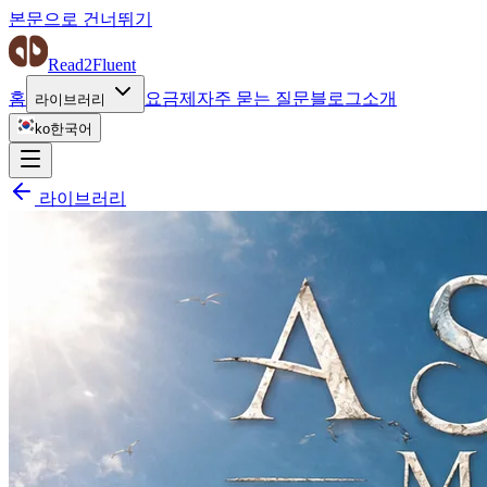
본문으로 건너뛰기
Read2Fluent
홈
요금제
자주 묻는 질문
블로그
소개
라이브러리
ko
한국어
라이브러리