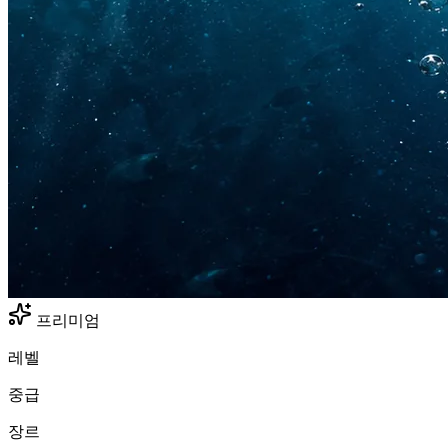
프리미엄
레벨
중급
장르