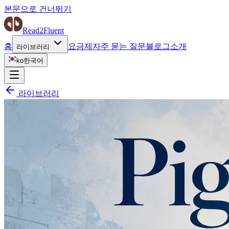
본문으로 건너뛰기
Read2Fluent
홈
요금제
자주 묻는 질문
블로그
소개
라이브러리
ko
한국어
라이브러리