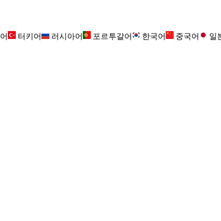
어
터키어
러시아어
포르투갈어
한국어
중국어
일