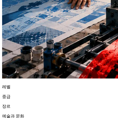
레벨
중급
장르
예술과 문화