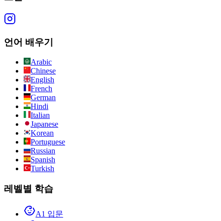
언어 배우기
Arabic
Chinese
English
French
German
Hindi
Italian
Japanese
Korean
Portuguese
Russian
Spanish
Turkish
레벨별 학습
A1 입문