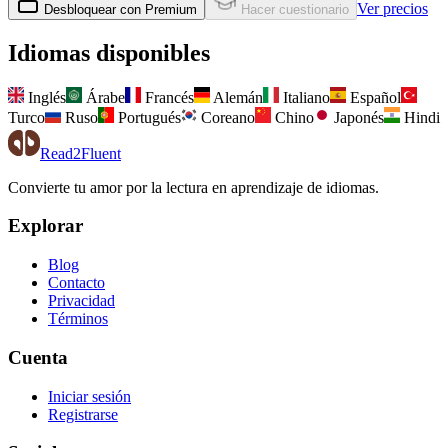
Ver precios
Desbloquear con Premium
Hacer cuestionario
Idiomas disponibles
Inglés
Árabe
Francés
Alemán
Italiano
Español
Turco
Ruso
Portugués
Coreano
Chino
Japonés
Hindi
Read2Fluent
Convierte tu amor por la lectura en aprendizaje de idiomas.
Explorar
Blog
Contacto
Privacidad
Términos
Cuenta
Iniciar sesión
Registrarse