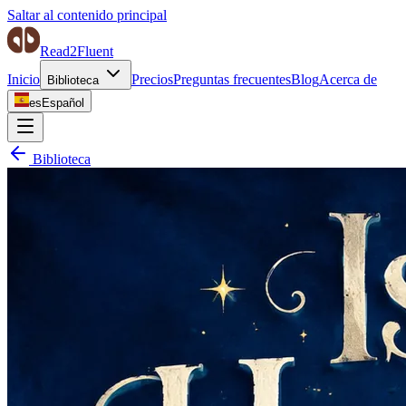
Saltar al contenido principal
Read2Fluent
Inicio
Precios
Preguntas frecuentes
Blog
Acerca de
Biblioteca
es
Español
Biblioteca