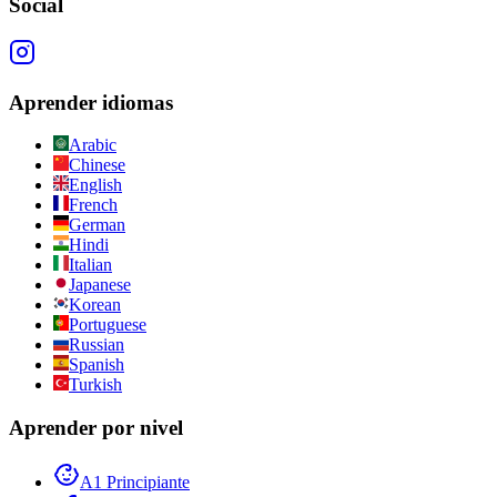
Social
Aprender idiomas
Arabic
Chinese
English
French
German
Hindi
Italian
Japanese
Korean
Portuguese
Russian
Spanish
Turkish
Aprender por nivel
A1 Principiante