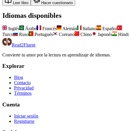
Leer libro
Hacer cuestionario
Idiomas disponibles
Inglés
Árabe
Francés
Alemán
Italiano
Español
Turco
Ruso
Portugués
Coreano
Chino
Japonés
Hindi
Read2Fluent
Convierte tu amor por la lectura en aprendizaje de idiomas.
Explorar
Blog
Contacto
Privacidad
Términos
Cuenta
Iniciar sesión
Registrarse