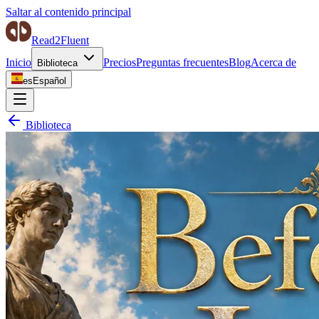
Saltar al contenido principal
Read2Fluent
Inicio
Precios
Preguntas frecuentes
Blog
Acerca de
Biblioteca
es
Español
Biblioteca