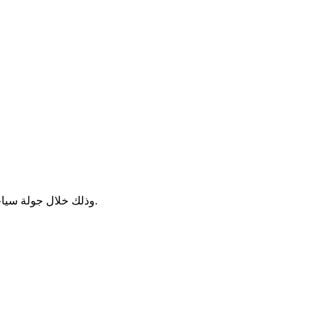
في تاريخ بديل حيث تحول جدار برلين إلى معلم سياحي فاخر، تواجه الهاربة السابقة Celeste خائنها القديم Ray، وذلك خلال جولة سياحية يقودها حارس حدود سابق.