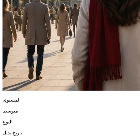
المستوى
متوسط
النوع
تاريخ بديل