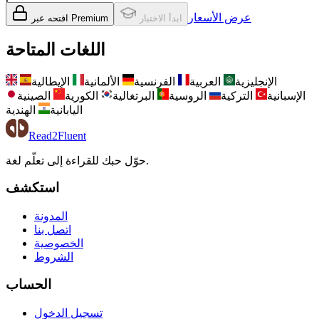
عرض الأسعار
ابدأ الاختبار
افتحه عبر Premium
اللغات المتاحة
الإنجليزية
العربية
الفرنسية
الألمانية
الإيطالية
الإسبانية
التركية
الروسية
البرتغالية
الكورية
الصينية
اليابانية
الهندية
Read2Fluent
حوّل حبك للقراءة إلى تعلّم لغة.
استكشف
المدونة
اتصل بنا
الخصوصية
الشروط
الحساب
تسجيل الدخول