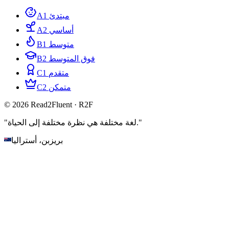
A1 مبتدئ
A2 أساسي
B1 متوسط
B2 فوق المتوسط
C1 متقدم
C2 متمكن
© 2026 Read2Fluent · R2F
"لغة مختلفة هي نظرة مختلفة إلى الحياة."
بريزبن، أستراليا