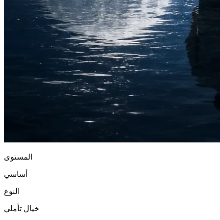
المستوى
أساسي
النوع
خيال تأملي