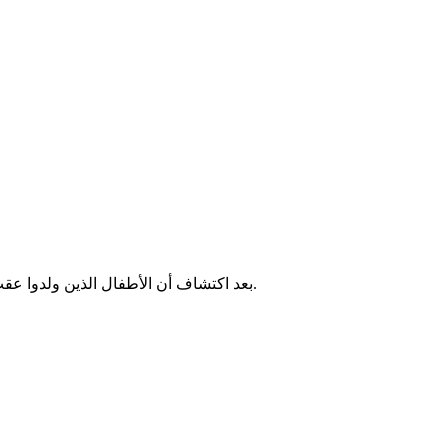
بعد اكتشاف أن الأطفال الذين ولدوا عقب ظهور قمر ثانٍ غامض ليس لديهم انعكاسات، يتحد أب يدعى كاسيان مع مجتمعه لحماية أطفالهم الفريدين من حكومة تحاول إخفاء الحقيقة.