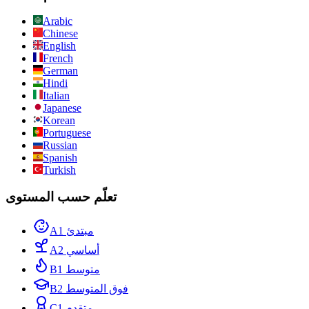
Arabic
Chinese
English
French
German
Hindi
Italian
Japanese
Korean
Portuguese
Russian
Spanish
Turkish
تعلّم حسب المستوى
A1 مبتدئ
A2 أساسي
B1 متوسط
B2 فوق المتوسط
C1 متقدم