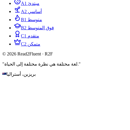
A1 مبتدئ
A2 أساسي
B1 متوسط
B2 فوق المتوسط
C1 متقدم
C2 متمكن
© 2026 Read2Fluent · R2F
"لغة مختلفة هي نظرة مختلفة إلى الحياة."
بريزبن، أستراليا