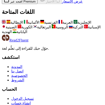
عرض الأسعار
ابدأ الاختبار
افتحه عبر Premium
اللغات المتاحة
الإنجليزية
العربية
الفرنسية
الألمانية
الإيطالية
الإسبانية
التركية
الروسية
البرتغالية
الكورية
الصينية
اليابانية
الهندية
Read2Fluent
حوّل حبك للقراءة إلى تعلّم لغة.
استكشف
المدونة
اتصل بنا
الخصوصية
الشروط
الحساب
تسجيل الدخول
إنشاء حساب