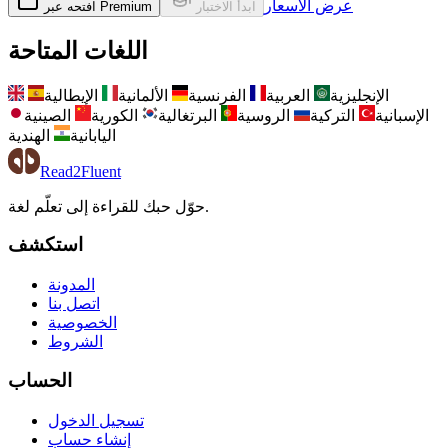
عرض الأسعار
ابدأ الاختبار
افتحه عبر Premium
اللغات المتاحة
الإنجليزية
العربية
الفرنسية
الألمانية
الإيطالية
الإسبانية
التركية
الروسية
البرتغالية
الكورية
الصينية
اليابانية
الهندية
Read2Fluent
حوّل حبك للقراءة إلى تعلّم لغة.
استكشف
المدونة
اتصل بنا
الخصوصية
الشروط
الحساب
تسجيل الدخول
إنشاء حساب