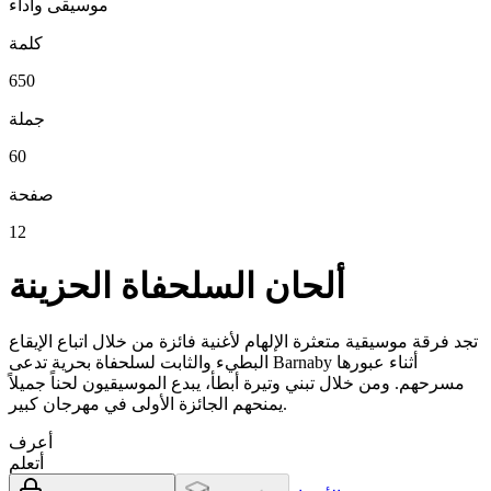
موسيقى وأداء
كلمة
650
جملة
60
صفحة
12
ألحان السلحفاة الحزينة
تجد فرقة موسيقية متعثرة الإلهام لأغنية فائزة من خلال اتباع الإيقاع
البطيء والثابت لسلحفاة بحرية تدعى Barnaby أثناء عبورها
مسرحهم. ومن خلال تبني وتيرة أبطأ، يبدع الموسيقيون لحناً جميلاً
يمنحهم الجائزة الأولى في مهرجان كبير.
أعرف
أتعلم