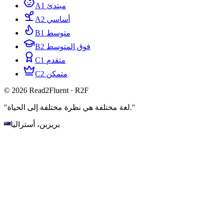
A1 مبتدئ
A2 أساسي
B1 متوسط
B2 فوق المتوسط
C1 متقدم
C2 متمكن
© 2026 Read2Fluent · R2F
"لغة مختلفة هي نظرة مختلفة إلى الحياة."
بريزبن، أستراليا