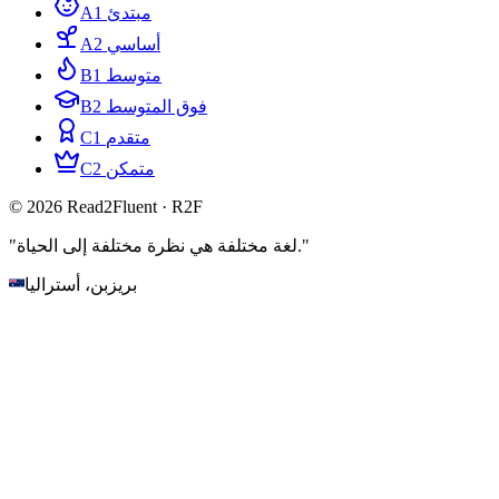
A1 مبتدئ
A2 أساسي
B1 متوسط
B2 فوق المتوسط
C1 متقدم
C2 متمكن
© 2026 Read2Fluent · R2F
"لغة مختلفة هي نظرة مختلفة إلى الحياة."
بريزبن، أستراليا