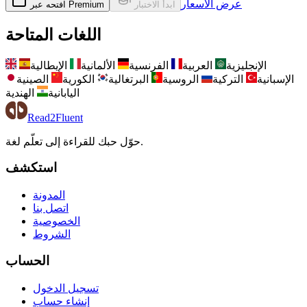
عرض الأسعار
ابدأ الاختبار
افتحه عبر Premium
اللغات المتاحة
الإنجليزية
العربية
الفرنسية
الألمانية
الإيطالية
الإسبانية
التركية
الروسية
البرتغالية
الكورية
الصينية
اليابانية
الهندية
Read2Fluent
حوّل حبك للقراءة إلى تعلّم لغة.
استكشف
المدونة
اتصل بنا
الخصوصية
الشروط
الحساب
تسجيل الدخول
إنشاء حساب